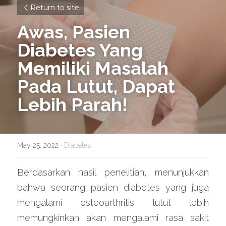
Return to site
Awas, Pasien 
Diabetes Yang 
Memiliki Masalah 
Pada Lutut, Dapat 
Lebih Parah!
May 25, 2022
·
Diabetes
Berdasarkan hasil penelitian, menunjukkan 
bahwa seorang pasien diabetes yang juga 
mengalami osteoarthritis lutut lebih 
memungkinkan akan mengalami rasa sakit 