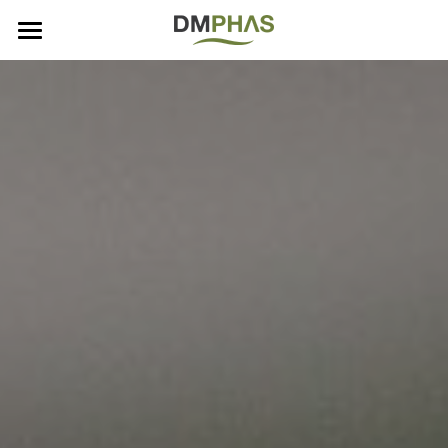
×
STORE CATEGORIES
Home
All Categories
Testimoni
BELI SEKARANG