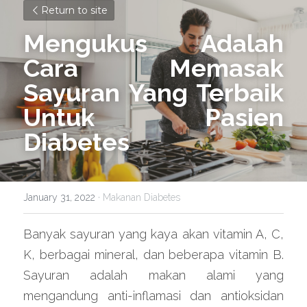
Return to site
Mengukus Adalah 
Cara Memasak 
Sayuran Yang Terbaik 
Untuk Pasien 
Diabetes
January 31, 2022
·
Makanan Diabetes
Banyak sayuran yang kaya akan vitamin A, C, 
K, berbagai mineral, dan beberapa vitamin B. 
Sayuran adalah makan alami yang 
mengandung anti-inflamasi dan antioksidan 