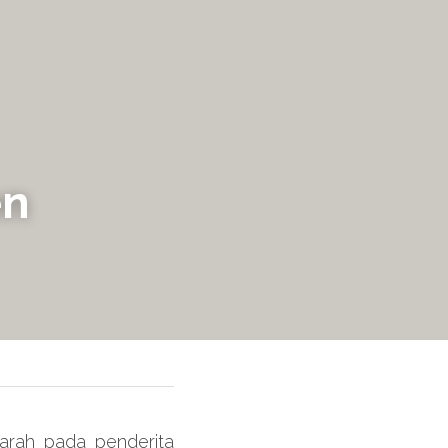
n 
arah pada penderita 