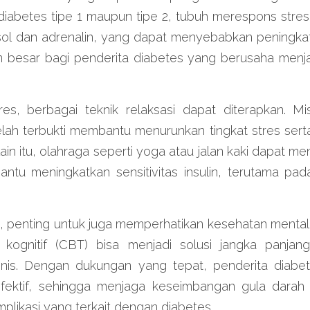
 diabetes tipe 1 maupun tipe 2, tubuh merespons stre
sol dan adrenalin, yang dapat menyebabkan peningkat
an besar bagi penderita diabetes yang berusaha menja
es, berbagai teknik relaksasi dapat diterapkan. Mis
lah terbukti membantu menurunkan tingkat stres serta
elain itu, olahraga seperti yoga atau jalan kaki dapat me
ntu meningkatkan sensitivitas insulin, terutama pad
, penting untuk juga memperhatikan kesehatan mental. 
u kognitif (CBT) bisa menjadi solusi jangka panja
nis. Dengan dukungan yang tepat, penderita diabe
efektif, sehingga menjaga keseimbangan gula darah 
mplikasi yang terkait dengan diabetes.