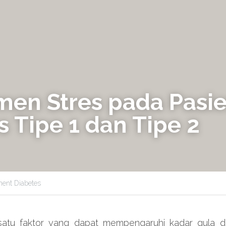
en Stres pada Pasie
s Tipe 1 dan Tipe 2
ent Diabetes
satu faktor yang dapat mempengaruhi kadar gula d