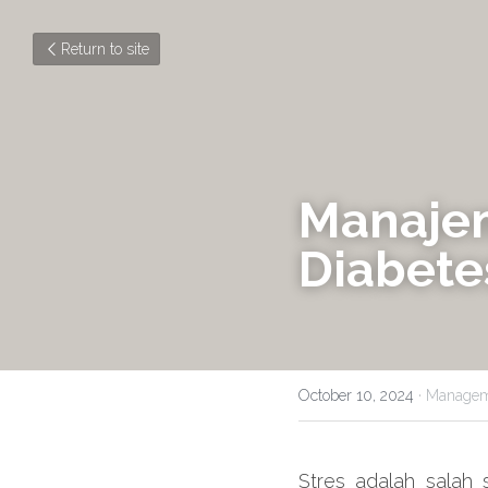
Return to site
Manajem
Diabete
October 10, 2024
·
Managem
Stres adalah salah 