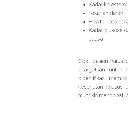
Kadar kolesterol
Tekanan darah - 
HbA1c - tes dar
Kadar glukosa d
puasa
Obat pasien harus d
ditargetkan untuk
didentifikasi memil
kesehatan khusus u
mungkin mengobati po