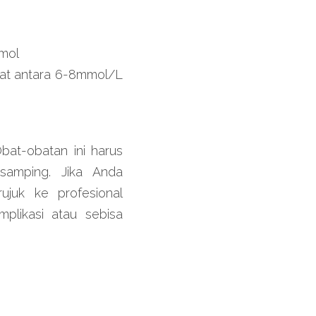
/mol
at antara 6-8mmol/L 
at-obatan ini harus 
amping. Jika Anda 
ujuk ke profesional 
likasi atau sebisa 