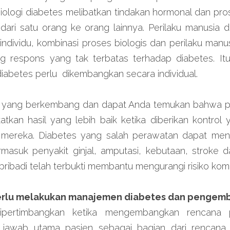
isiologi diabetes melibatkan tindakan hormonal dan pr
i dari satu orang ke orang lainnya. Perilaku manusia da
 individu, kombinasi proses biologis dan perilaku manusi
g respons yang tak terbatas terhadap diabetes. It
abetes perlu  dikembangkan secara individual.
 yang berkembang dan dapat Anda temukan bahwa pa
atkan hasil yang lebih baik ketika diberikan kontrol y
 mereka. Diabetes yang salah perawatan dapat men
rmasuk penyakit ginjal, amputasi, kebutaan, stroke d
ibadi telah terbukti membantu mengurangi risiko kompl
erlu melakukan manajemen diabetes dan pengem
pertimbangkan ketika mengembangkan rencana p
g jawab utama pasien sebagai bagian dari rencana