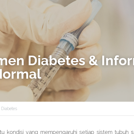
en Diabetes & Infor
Normal
 Diabetes
tu kondisi yang mempengaruhi setiap sistem tubuh 