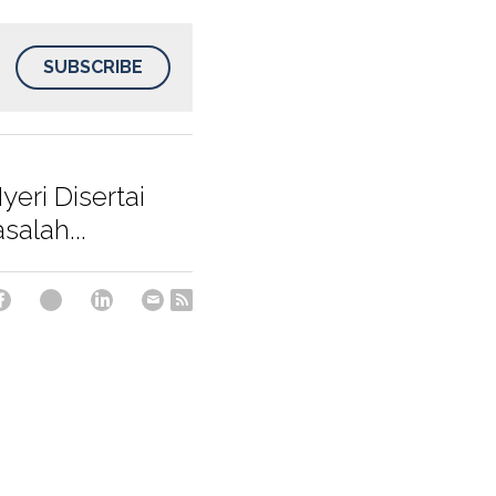
SUBSCRIBE
eri Disertai
alah...