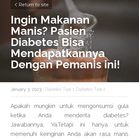
Return to site
Ingin Makanan 
Manis? Pasien 
Diabetes Bisa 
Mendapatkannya 
Dengan Pemanis ini!
January 3, 2023
·
Diabetes Tipe 1,
Diabetes Tipe 2
Apakah mungkin untuk mengonsumsi gula 
ketika Anda menderita diabetes? 
Jawabannya, Ya.Tetapi ini hanya untuk 
memenuhi keinginan Anda akan rasa manis 