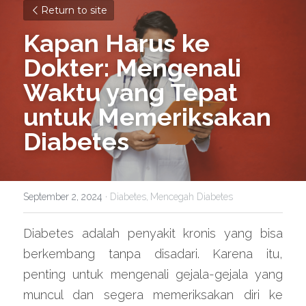
Return to site
Kapan Harus ke 
Dokter: Mengenali 
Waktu yang Tepat 
untuk Memeriksakan 
Diabetes
September 2, 2024
·
Diabetes,
Mencegah Diabetes
Diabetes adalah penyakit kronis yang bisa 
berkembang tanpa disadari. Karena itu, 
penting untuk mengenali gejala-gejala yang 
muncul dan segera memeriksakan diri ke 