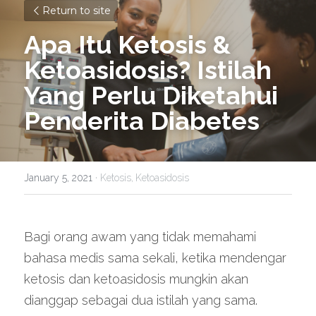
Return to site
Apa Itu Ketosis & 
Ketoasidosis? Istilah 
Yang Perlu Diketahui 
Penderita Diabetes
January 5, 2021
·
Ketosis,
Ketoasidosis
Bagi orang awam yang tidak memahami 
bahasa medis sama sekali, ketika mendengar 
ketosis dan ketoasidosis mungkin akan 
dianggap sebagai dua istilah yang sama. 