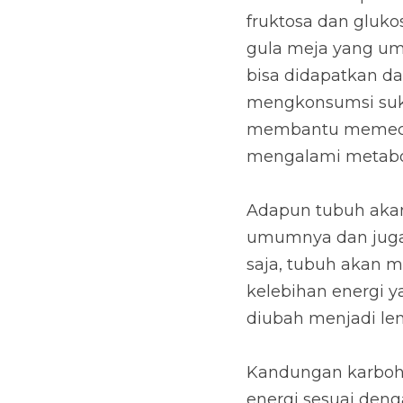
dan glukosa. Pada d
umum kita konsumsi se
buah-buahan dan jug
dengan beta-fruktos
sehingga keduanya i
Adapun tubuh akan t
juga melakukan penye
menggunakan glukosa 
fruktosa yang tidak 
Kandungan karbohidr
dengan yang dibutuhk
optimal. Namun, perl
kesehatan Anda. Apab