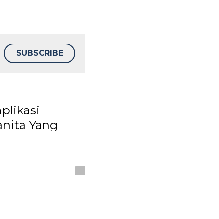
ikasi Diabetes
erimbas...