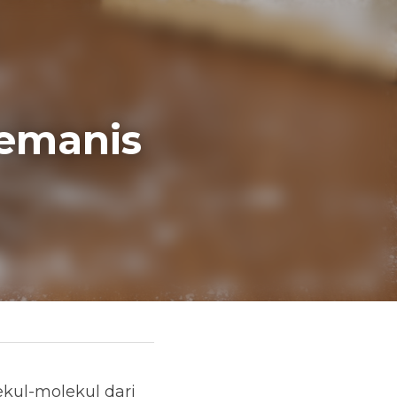
anis 
erita 
ul dari fruktosa 