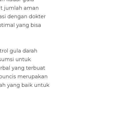
arah melalui obat 
ol gula darah Anda. 
% herbal dari 
kti secara ilmiah 
iabetes.
SUBSCRIBE