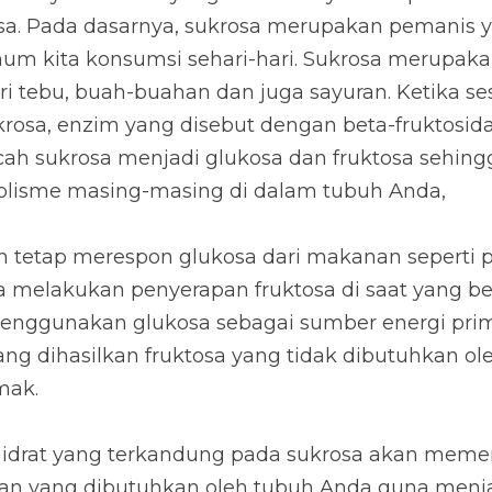
asarnya, sukrosa merupakan pemanis yang sama denga
hari-hari. Sukrosa merupakan jenis gula yang bisa dida
a sayuran. Ketika seseorang mengkonsumsi sukrosa, e
idase akan membantu memecah sukrosa menjadi glukos
ni mengalami metabolisme masing-masing di dalam tu
etap merespon glukosa dari makanan seperti pada pr
rapan fruktosa di saat yang bersamaan. Hanya saja, t
sebagai sumber energi primer. Adapun kelebihan energ
dibutuhkan oleh tubuh akan diubah menjadi lemak.
at yang terkandung pada sukrosa akan memenuhi kebu
an oleh tubuh Anda guna menjaga agar tubuh memiliki
u Anda ingat juga, mengkonsumsi sukrosa bukan berart
ila Anda terlalu sering mengonsumsi yang berlebihan