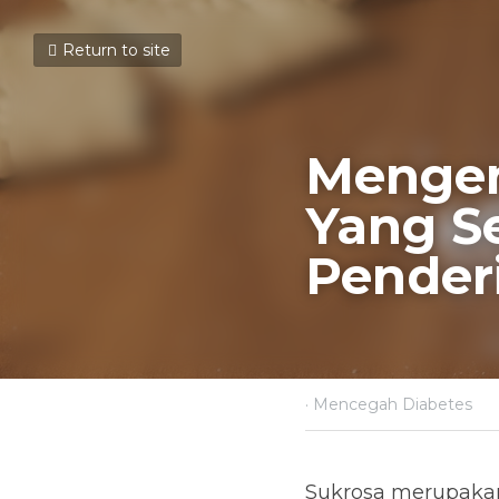
Return to site
Mengena
Yang Se
Diabete
December 28, 2020
·
Mence
Sukrosa merupakan se