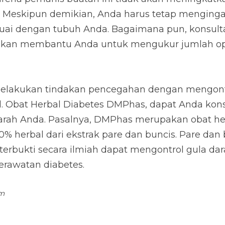
akukan tindakan pencegahan dengan mengontrol gula d
 Diabetes DMPhas, dapat Anda konsumsi untuk mengontr
upakan obat herbal yang terbuat dari bahan yang 100
is. Pare dan buncis merupakan jenis sayuran yang terbu
la darah yang baik untuk pencegahan dan perawatan d