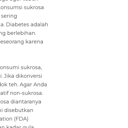
dari konsumsi 
berlebihan oleh 
ukrosa, jumlah 
 dalam takaran 
dak bergantung pada 
an yang dapat Anda 
ga neotame. Kedua 
eh The Food and Drug 
ningkatkan kadar 
mlah aman konsumsi 
pesialis diabetes 
msi.