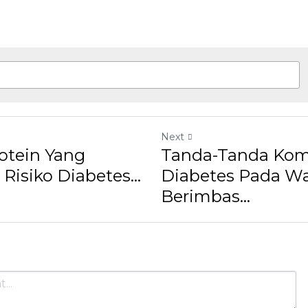
Next
tein Yang
Tanda-Tanda Kompl
siko Diabetes...
Pada Wanita Yang B
Cancel