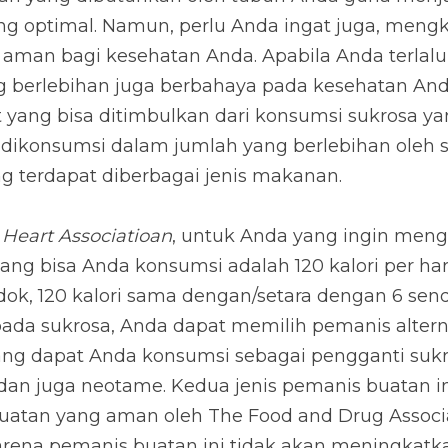
etes adalah salah satu penyakit yang bisa ditimbulkan 
han. Sukrosa sering kali dikonsumsi dalam jumlah yang 
ndungannya yang terdapat diberbagai jenis makanan.
art Associatioan
, untuk Anda yang ingin mengonsumi s
da konsumsi adalah 120 kalori per hari. Jika dikonversi
sama dengan/setara dengan 6 sendok teh. Agar Anda ti
memilih pemanis alternatif non-sukrosa. Pemanis buat
ngganti sukrosa diantaranya adalah aspartame dan ju
 ini disebutkan sebagai pemanis buatan yang aman ol
erika Serikat. Karena pemanis buatan ini tidak akan me
da. Meskipun demikian, Anda harus tetap mengingat ju
ubuh Anda. Bagaimana pun, konsultasi dengan dokter s
untuk mengukur jumlah optimal yang bisa Anda konsu