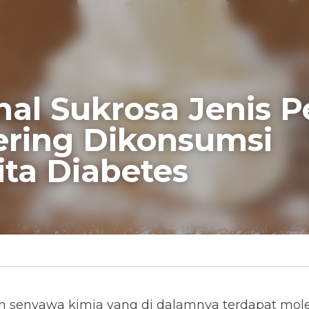
l Sukrosa Jenis Pem
ring Dikonsumsi Pend
s
gah Diabetes
nyawa kimia yang di dalamnya terdapat molekul-molek