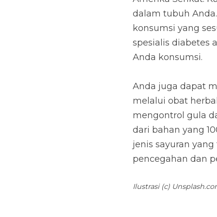
Anda juga dapat mel
herbal. Obat Herbal
Pasalnya, DMPhas mer
ekstrak pare dan bunc
dapat mengontrol gu
Ilustrasi (c) Unsplash.com