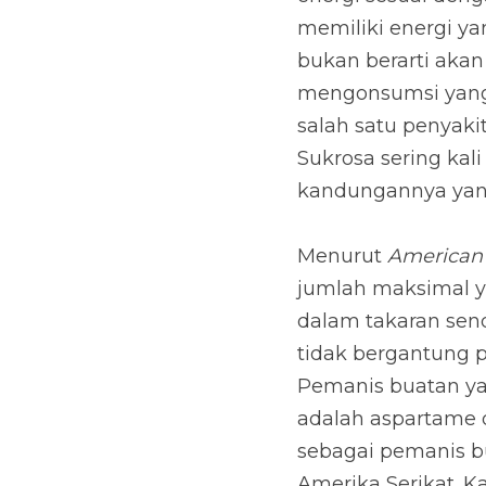
kesehatan Anda. Diab
sukrosa yang berlebi
seseorang karena ka
Menurut 
American He
maksimal yang bisa An
sendok, 120 kalori 
sukrosa, Anda dapat 
konsumsi sebagai pe
jenis pemanis buatan
Association (FDA) Am
gula dalam tubuh An
yang sesuai dengan t
akan membantu Anda 