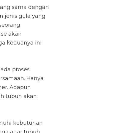
n gula meja yang 
patkan dari tebu, 
nzim yang disebut 
a dan fruktosa 
buh Anda,
oses umumnya dan 
ubuh akan 
i yang dihasilkan 
tuhan energi sesuai 
 energi yang 
i akan aman bagi 
 juga berbahaya pada 