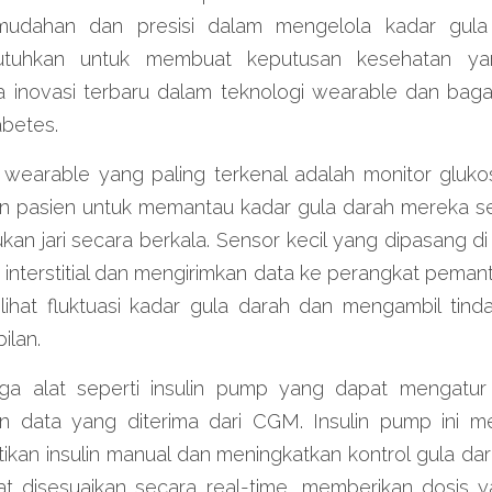
mudahan dan presisi dalam mengelola kadar gula 
utuhkan untuk membuat keputusan kesehatan yang 
inovasi terbaru dalam teknologi wearable dan baga
betes.
 wearable yang paling terkenal adalah monitor glukos
an pasien untuk memantau kadar gula darah mereka sec
kan jari secara berkala. Sensor kecil yang dipasang di 
 interstitial dan mengirimkan data ke perangkat pemant
lihat fluktuasi kadar gula darah dan mengambil tind
ilan.
a alat seperti insulin pump yang dapat mengatur al
n data yang diterima dari CGM. Insulin pump ini 
ikan insulin manual dan meningkatkan kontrol gula dar
apat disesuaikan secara real-time, memberikan dosis y