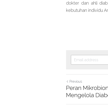
dokter dan ahli dia
kebutuhan individu A
Previous
Peran Mikrobi
Mengelola Diabe