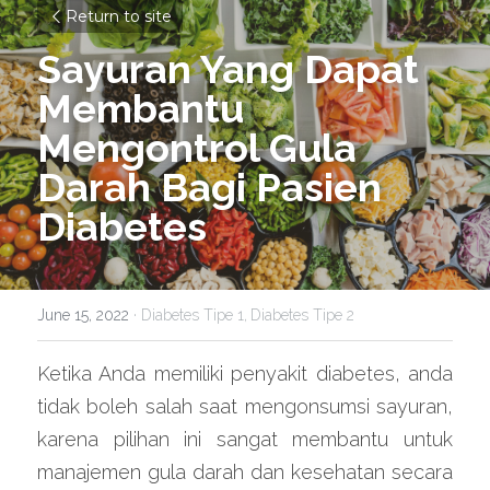
Return to site
Sayuran Yang Dapat 
Membantu 
Mengontrol Gula 
Darah Bagi Pasien 
Diabetes
June 15, 2022
·
Diabetes Tipe 1,
Diabetes Tipe 2
Ketika Anda memiliki penyakit diabetes, anda 
tidak boleh salah saat mengonsumsi sayuran, 
karena pilihan ini sangat membantu untuk 
manajemen gula darah dan kesehatan secara 