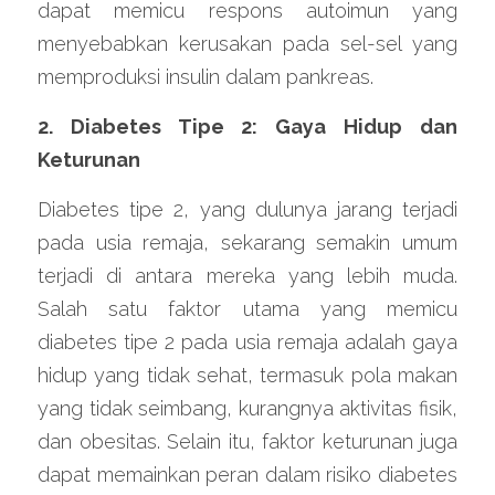
dapat memicu respons autoimun yang 
menyebabkan kerusakan pada sel-sel yang 
memproduksi insulin dalam pankreas.
2. Diabetes Tipe 2: Gaya Hidup dan 
Keturunan
Diabetes tipe 2, yang dulunya jarang terjadi 
pada usia remaja, sekarang semakin umum 
terjadi di antara mereka yang lebih muda. 
Salah satu faktor utama yang memicu 
diabetes tipe 2 pada usia remaja adalah gaya 
hidup yang tidak sehat, termasuk pola makan 
yang tidak seimbang, kurangnya aktivitas fisik, 
dan obesitas. Selain itu, faktor keturunan juga 
dapat memainkan peran dalam risiko diabetes 