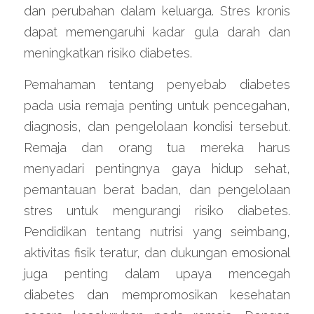
dan perubahan dalam keluarga. Stres kronis 
dapat memengaruhi kadar gula darah dan 
meningkatkan risiko diabetes.
Pemahaman tentang penyebab diabetes 
pada usia remaja penting untuk pencegahan, 
diagnosis, dan pengelolaan kondisi tersebut. 
Remaja dan orang tua mereka harus 
menyadari pentingnya gaya hidup sehat, 
pemantauan berat badan, dan pengelolaan 
stres untuk mengurangi risiko diabetes. 
Pendidikan tentang nutrisi yang seimbang, 
aktivitas fisik teratur, dan dukungan emosional 
juga penting dalam upaya mencegah 
diabetes dan mempromosikan kesehatan 