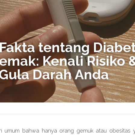
 Fakta tentang Diabet
emak: Kenali Risiko &
 Gula Darah Anda
n umum bahwa hanya orang gemuk atau obesitas ya