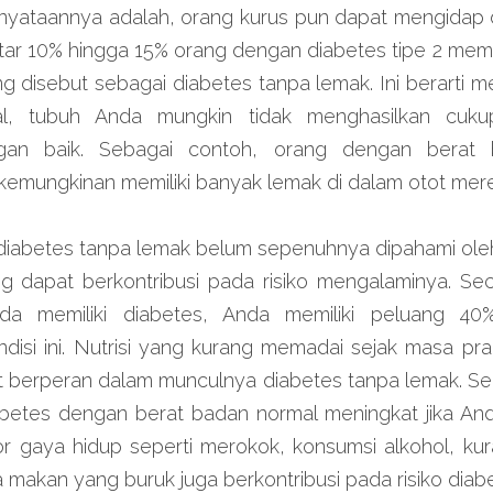
yataannya adalah, orang kurus pun dapat mengidap dia
itar 10% hingga 15% orang dengan diabetes tipe 2 memil
 disebut sebagai diabetes tanpa lemak. Ini berarti me
, tubuh Anda mungkin tidak menghasilkan cukup 
an baik. Sebagai contoh, orang dengan berat 
kemungkinan memiliki banyak lemak di dalam otot mer
diabetes tanpa lemak belum sepenuhnya dipahami oleh p
g dapat berkontribusi pada risiko mengalaminya. Seca
a memiliki diabetes, Anda memiliki peluang 40% 
si ini. Nutrisi yang kurang memadai sejak masa pra-
 berperan dalam munculnya diabetes tanpa lemak. Sela
betes dengan berat badan normal meningkat jika Anda 
or gaya hidup seperti merokok, konsumsi alkohol, kurang
a makan yang buruk juga berkontribusi pada risiko diab