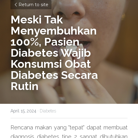
Return to site
Meski Tak 
Menyembuhkan 
100%, Pasien 
Diabetes Wajib 
Konsumsi Obat 
Diabetes Secara 
Rutin
April 15, 2024
·
Diabetes
Rencana makan yang "tepat" dapat membuat 
diagnosis diabetes tipe 2 sangat dibutuhkan 