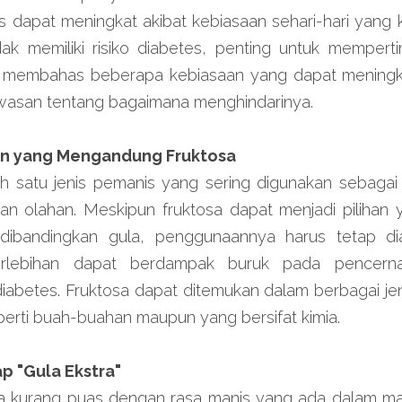
s dapat meningkat akibat kebiasaan sehari-hari yang 
dak memiliki risiko diabetes, penting untuk mempert
kan membahas beberapa kebiasaan yang dapat meningkat
asan tentang bagaimana menghindarinya.
an yang Mengandung Fruktosa
h satu jenis pemanis yang sering digunakan sebagai a
 olahan. Meskipun fruktosa dapat menjadi pilihan ya
 dibandingkan gula, penggunaannya harus tetap di
erlebihan dapat berdampak buruk pada pencerna
diabetes. Fruktosa dapat ditemukan dalam berbagai jeni
perti buah-buahan maupun yang bersifat kimia.
p "Gula Ekstra"
asa kurang puas dengan rasa manis yang ada dalam m