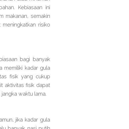
han. Kebiasaan ini 
am makanan, semakin 
meningkatkan risiko 
biasaan bagi banyak 
 memiliki kadar gula 
as fisik yang cukup 
aktivitas fisik dapat 
m jangka waktu lama.
mun, jika kadar gula 
lu banyak nasi putih 