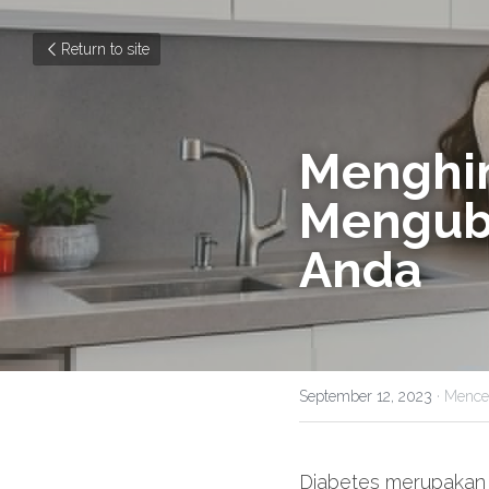
Return to site
Menghin
Menguba
Anda
September 12, 2023
·
Mence
Diabetes merupakan s