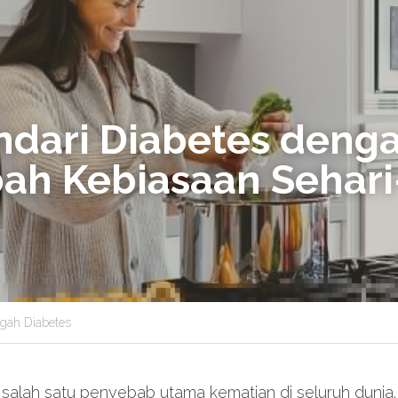
dari Diabetes denga
h Kebiasaan Sehari-
gah Diabetes
alah satu penyebab utama kematian di seluruh dunia. P