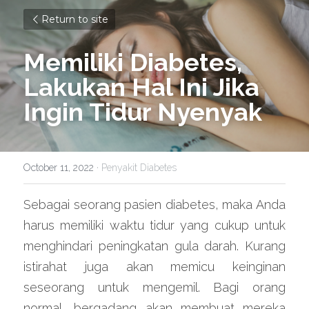
Return to site
Memiliki Diabetes, 
Lakukan Hal Ini Jika 
Ingin Tidur Nyenyak
October 11, 2022
·
Penyakit Diabetes
Sebagai seorang pasien diabetes, maka Anda 
harus memiliki waktu tidur yang cukup untuk 
menghindari peningkatan gula darah. Kurang 
istirahat juga akan memicu keinginan 
seseorang untuk mengemil. Bagi orang 
normal, bergadang akan membuat mereka 