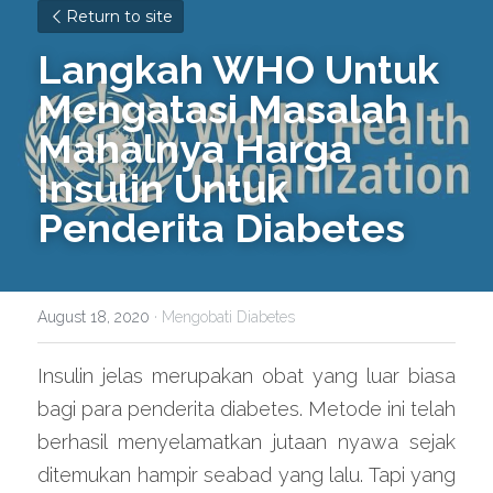
Return to site
Langkah WHO Untuk 
Mengatasi Masalah 
Mahalnya Harga 
Insulin Untuk 
Penderita Diabetes
August 18, 2020
·
Mengobati Diabetes
Insulin jelas merupakan obat yang luar biasa 
bagi para penderita diabetes. Metode ini telah 
berhasil menyelamatkan jutaan nyawa sejak 
ditemukan hampir seabad yang lalu. Tapi yang 