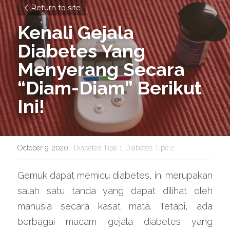
Return to site
Kenali Gejala 
Diabetes Yang 
Menyerang Secara 
“Diam-Diam” Berikut 
Ini!
October 9, 2020
·
Diabetes Tipe 1,
Diabetes Tipe 2
Gemuk dapat memicu diabetes, ini merupakan 
salah satu tanda yang dapat dilihat oleh 
manusia secara kasat mata. Tetapi, ada 
berbagai macam gejala diabetes yang 