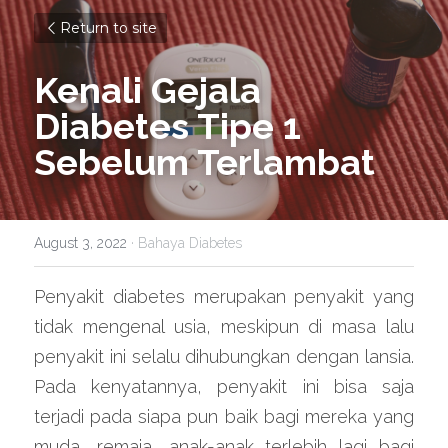
Return to site
Kenali Gejala 
Diabetes Tipe 1 
Sebelum Terlambat
August 3, 2022
·
Bahaya Diabetes
Penyakit diabetes merupakan penyakit yang 
tidak mengenal usia, meskipun di masa lalu 
penyakit ini selalu dihubungkan dengan lansia. 
Pada kenyatannya, penyakit ini bisa saja 
terjadi pada siapa pun baik bagi mereka yang 
muda, remaja, anak-anak terlebih lagi bagi 