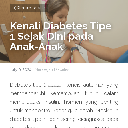
Return to site
Kenali Diabetes Tipe 
1 Sejak Dini pada 
Anak-Anak
July 9, 2024
·
Mencegah Diabetes
Diabetes tipe 1 adalah kondisi autoimun yang 
mempengaruhi kemampuan tubuh dalam 
memproduksi insulin, hormon yang penting 
untuk mengontrol kadar gula darah. Meskipun 
diabetes tipe 1 lebih sering didiagnosis pada 
orang dewasa, anak-anak juga rentan terkena 