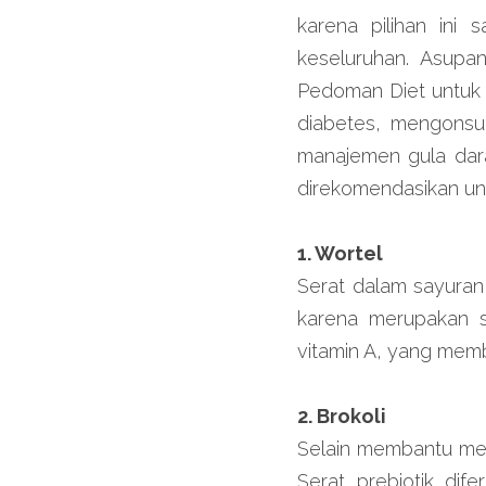
karena pilihan ini
keseluruhan. Asupan
Pedoman Diet untuk 
diabetes, mengonsum
manajemen gula dara
direkomendasikan un
1. Wortel
Serat dalam sayuran
karena merupakan sa
vitamin A, yang mem
2. Brokoli
Selain membantu meni
Serat prebiotik dif