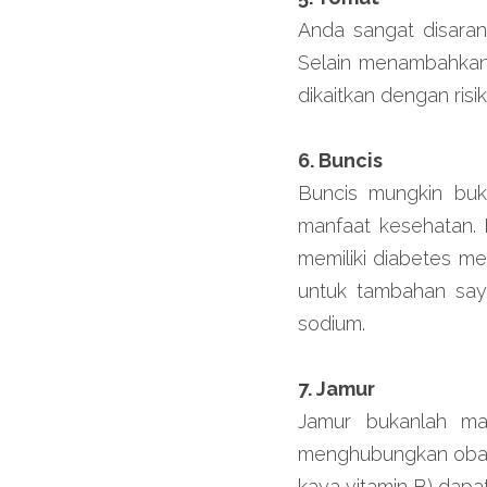
Anda sangat disara
Selain menambahkan 
dikaitkan dengan risi
6. Buncis
Buncis mungkin buka
manfaat kesehatan. 
memiliki diabetes m
untuk tambahan say
sodium.
7. Jamur
Jamur bukanlah ma
menghubungkan obat 
kaya vitamin B) dapa