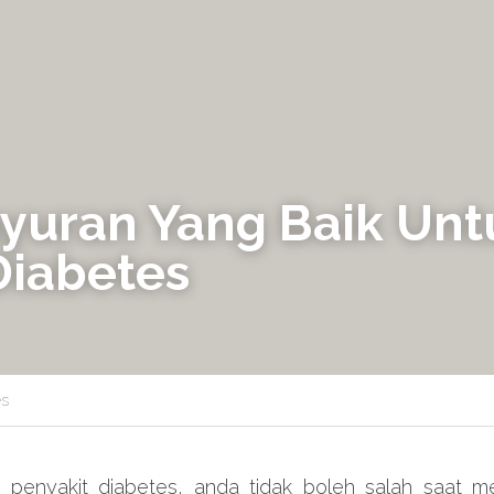
ayuran Yang Baik Untu
Diabetes
es
i penyakit diabetes, anda tidak boleh salah saat m