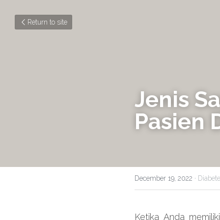
Return to site
Jenis S
Pasien 
December 19, 2022
·
Diabet
Ketika Anda memilik