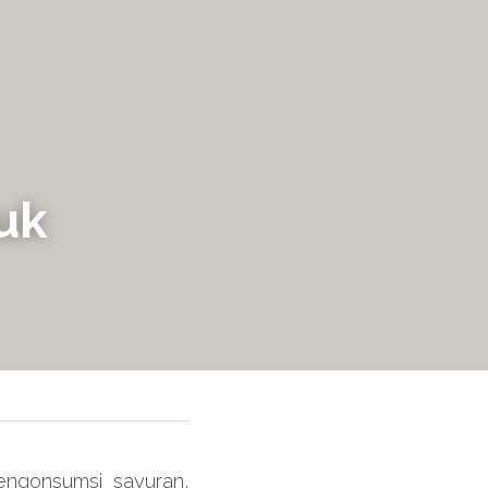
k 
engonsumsi sayuran, 