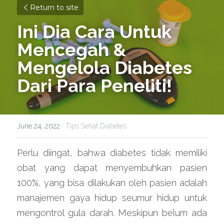
Return to site
Ini Dia Cara Untuk 
Mencegah & 
Mengelola Diabetes 
Dari Para Peneliti!
June 24, 2022
·
Tips Sehat Diabetes
Perlu diingat, bahwa diabetes tidak memiliki 
obat yang dapat menyembuhkan pasien 
100%, yang bisa dilakukan oleh pasien adalah 
manajemen gaya hidup seumur hidup untuk 
mengontrol gula darah. Meskipun belum ada 