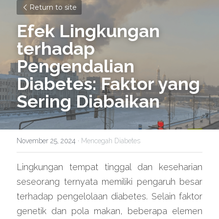
Return to site
Efek Lingkungan 
terhadap 
Pengendalian 
Diabetes: Faktor yang 
Sering Diabaikan
November 25, 2024
·
Mencegah Diabetes
Lingkungan tempat tinggal dan keseharian 
seseorang ternyata memiliki pengaruh besar 
terhadap pengelolaan diabetes. Selain faktor 
genetik dan pola makan, beberapa elemen 