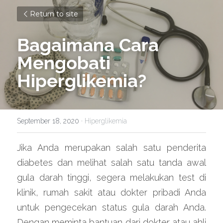
Return to site
Bagaimana Cara 
Mengobati
Hiperglikemia?
September 18, 2020
·
Hiperglikemia
Jika Anda merupakan salah satu penderita 
diabetes dan melihat salah satu tanda awal 
gula darah tinggi, segera melakukan test di 
klinik, rumah sakit atau dokter pribadi Anda 
untuk pengecekan status gula darah Anda. 
Dengan meminta bantuan dari dokter atau ahli 