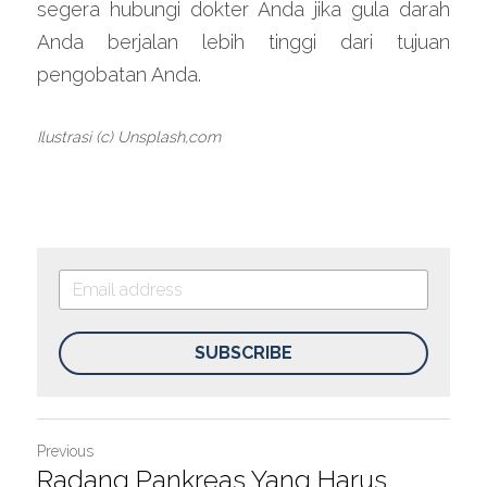
segera hubungi dokter Anda jika gula darah 
Anda berjalan lebih tinggi dari tujuan 
pengobatan Anda.
Ilustrasi (c) Unsplash,com
SUBSCRIBE
Previous
Radang Pankreas Yang Harus