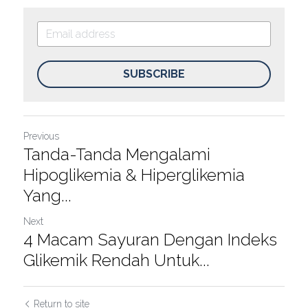
SUBSCRIBE
Previous
Tanda-Tanda Mengalami
Hipoglikemia & Hiperglikemia
Yang...
Next
4 Macam Sayuran Dengan Indeks
Glikemik Rendah Untuk...
Return to site