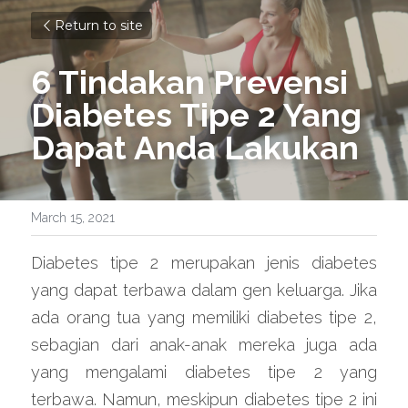
Return to site
6 Tindakan Prevensi 
Diabetes Tipe 2 Yang 
Dapat Anda Lakukan
March 15, 2021
Diabetes tipe 2 merupakan jenis diabetes 
yang dapat terbawa dalam gen keluarga. Jika 
ada orang tua yang memiliki diabetes tipe 2, 
sebagian dari anak-anak mereka juga ada 
yang mengalami diabetes tipe 2 yang 
terbawa. Namun, meskipun diabetes tipe 2 ini 