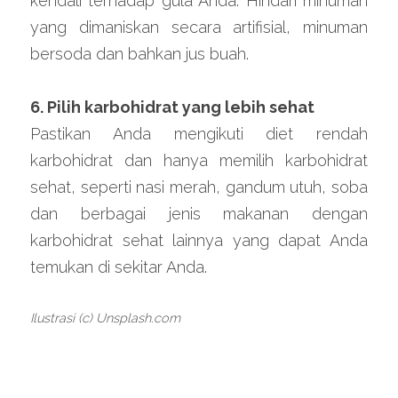
kendali terhadap gula Anda. Hindari minuman 
yang dimaniskan secara artifisial, minuman 
bersoda dan bahkan jus buah.
6. Pilih karbohidrat yang lebih sehat
Pastikan Anda mengikuti diet rendah 
karbohidrat dan hanya memilih karbohidrat 
sehat, seperti nasi merah, gandum utuh, soba 
dan berbagai jenis makanan dengan 
karbohidrat sehat lainnya yang dapat Anda 
temukan di sekitar Anda.
Ilustrasi (c) Unsplash.com