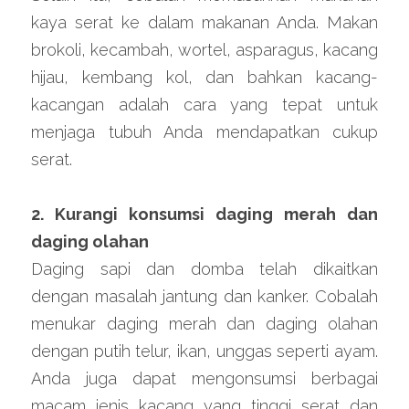
kaya serat ke dalam makanan Anda. Makan 
brokoli, kecambah, wortel, asparagus, kacang 
hijau, kembang kol, dan bahkan kacang-
kacangan adalah cara yang tepat untuk 
menjaga tubuh Anda mendapatkan cukup 
serat.
2. Kurangi konsumsi daging merah dan 
daging olahan
Daging sapi dan domba telah dikaitkan 
dengan masalah jantung dan kanker. Cobalah 
menukar daging merah dan daging olahan 
dengan putih telur, ikan, unggas seperti ayam. 
Anda juga dapat mengonsumsi berbagai 
macam jenis kacang yang tinggi serat dan 