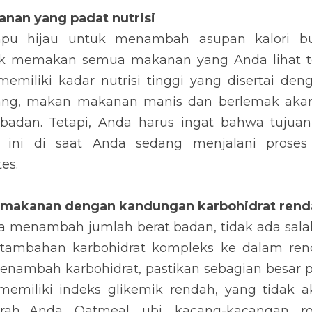
jau untuk menambah asupan kalori bukan berarti Anda
nan yang Anda lihat termasuk makanan yang manis a
disertai dengan kadar glikemik yang tinggi. Memang, mak
ntu Anda menambah berat badan. Tetapi, Anda harus
 badan saat ini di saat Anda sedang menjalani pro
.
 makanan dengan kandungan karbohidrat rendah kada
menambah jumlah berat badan, tidak ada salahnya m
rbohidrat kompleks ke dalam rencana makan Anda
, pastikan sebagian besar pilihan Anda adalah karbo
ah, yang tidak akan meningkatkan kadar glukosa darah
ti gandum, pasta gandum, dan beras merah merupak
nda konsumsi berdasarkan saran dari American Diabetes 