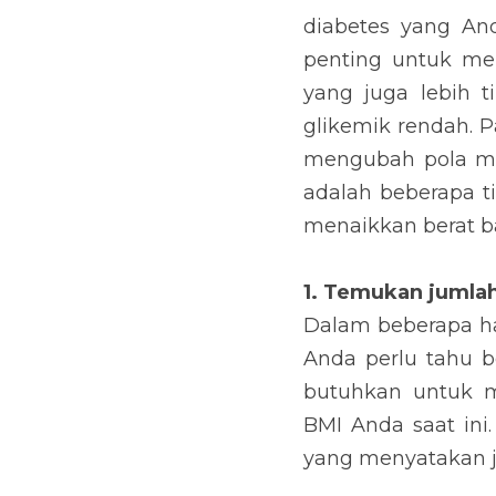
Anda miliki. Untuk m
sehat dengan mengko
karbohidrat yang mem
atau ahli diet sebe
badan. Beikut adala
menaikkan berat bad
1. Temukan jumlah b
Dalam beberapa hal,
tahu berapa nilai 
mencapainya. Mulail
yang Anda dapatkan, 
ingin Anda tambah.
2. Perbanyak makana