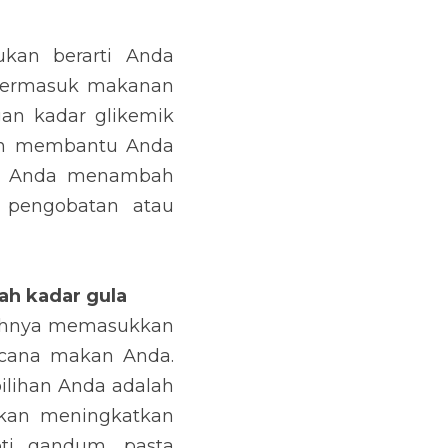
 memiliki izin untuk 
tau memiliki kadar 
an makanan manis dan 
 ingat bahwa tujuan 
ses pengobatan atau 
r gula
emasukkan beberapa 
. Tetapi jika Anda 
hidrat yang memiliki 
 Anda. Oatmeal, ubi, 
an beberapa pilihan 
Association.