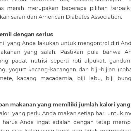
il dengan serius
 yang Anda lakukan untuk mengontrol diri Anda agar t
 salah. Pastikan pula bahwa Anda telah memilih makan
alpukat, gandum utuh, irisan apel dengan selai kacang, y
a campuran kenari, almond, kacang mete, kacang macada
 sebagainya).
n makanan yang memiliki jumlah kalori yang tepat 
i yang perlu Anda makan setiap hari untuk menjaga bera
t adalah dengan tetap memperhitungkan target yang b
n tidak membahayakan Anda. Karena diabetes merupakan
embuhkan apabila Anda mengkonsumsi makanan tanpa kon