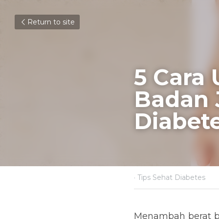
Return to site
5 Cara 
Badan J
November 25, 2020
·
Tips 
Menambah berat badan