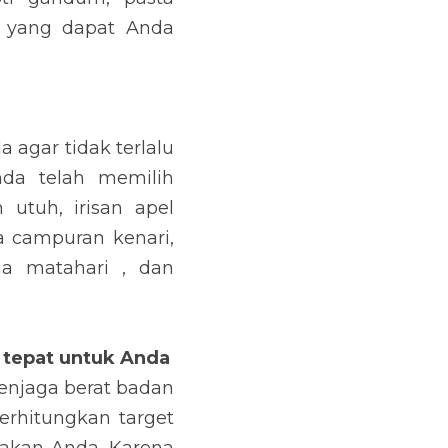
idak terlalu banyak 
anringan yang padat 
ogurt kacang-kacangan 
mia, biji labu, biji 
untuk Anda
t badan Anda. Tetapi, 
erat badan dan nilai 
 penyakit yang cukup 
trol.