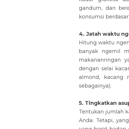
4. Jatah waktu ngem
Hitung waktu ngemil
ngemil makanan yang
nutrisi seperti roti 
dan biji-bijian (cob
bunga matahari , dan
5. Tingkatkan asupa
Tentukan jumlah kalor
yang harus Anda inga
kalori yang tepat da
sulit untuk bisa dis
Ilustrasi (c) Unsplash.com