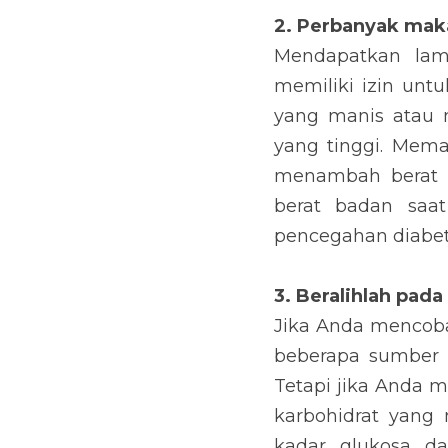
Mendapatkan lampu hi
memakan semua maka
nutrisi tinggi yang 
berlemak akan memba
Anda menambah berat
pencegahan diabetes
3. Beralihlah pada
Jika Anda mencoba 
sumber tambahan ka
menambah karbohidrat
indeks glikemik rend
kacang-kacangan, ro
terbaik yang dapat A