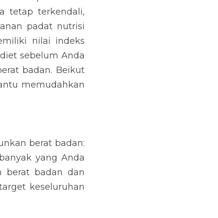
untuk mengikuti diet 
kalori dan termasuk 
bicara dengan dokter 
ntuk menambah berat 
membantu memudahkan 
t badan: Anda perlu 
nda butuhkan untuk 
aat ini. Dari hasil 
lah total berat yang 