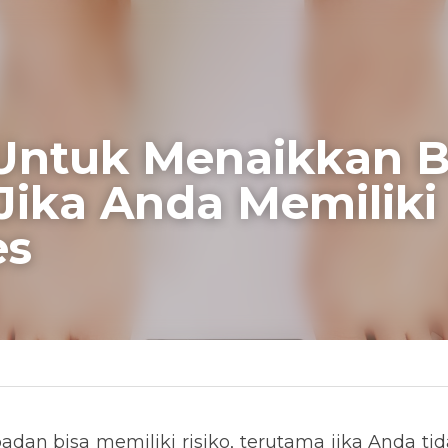
Untuk Menaikkan Bera
ika Anda Memiliki Di
Sehat Diabetes
 bisa memiliki risiko, terutama jika Anda tidak memperh