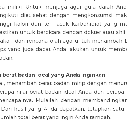
enjaga agar gula darah Anda tetap terkendali, penting 
nsumsi makanan padat nutrisi yang juga lebih tinggi 
iliki nilai indeks glikemik rendah. Pastikan untuk ber
lum Anda mengubah pola makan dan rencana olahraga u
h beberapa tips yang juga dapat Anda lakukan untuk 
an.
erat badan ideal yang Anda inginkan
 menambah berat badan mirip dengan menurunkan bera
berat badan ideal Anda dan berapa banyak yang A
ah dengan membandingkan berat badan dan BMI Anda s
tetapkan satu target keseluruhan yang menyatakan jum
n yang padat nutrisi