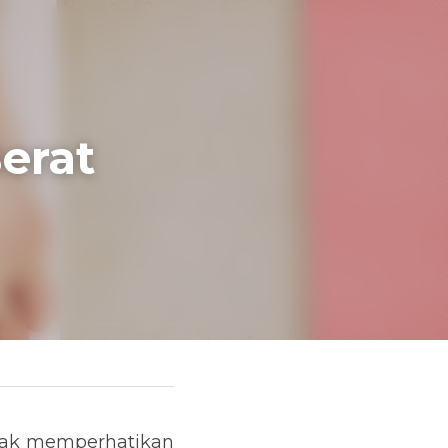
t 
abetes
atikan diabetes yang 