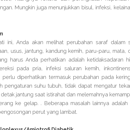
gan. Mungkin juga menunjukkan bisul, infeksi, kelaina
om
ti ini, Anda akan melihat perubahan saraf dalam 
an, usus, jantung, kandung kemih, paru-paru, mata, d
ng harus Anda perhatikan adalah ketidaksadaran hipo
reksi pada pria, infeksi saluran kemih, inkontinensi
 perlu diperhatikan termasuk perubahan pada keringat
h pengaturan suhu tubuh, tidak dapat mengatur teka
n detak jantung saat istirahat dan melemahnya kemamp
erang ke gelap. . Beberapa masalah lainnya adalah s
 pengosongan perut yang lambat.
uloplexus/Amiotrofi Diabetik