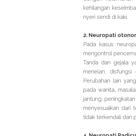
kehilangan keseimban
nyeri sendi di kaki.
2. Neuropati oton
Pada kasus neuropa
mengontrol pencerna
Tanda dan gejala ya
menelan, disfungsi e
Perubahan lain yang
pada wanita, masala
jantung, peningkata
menyesuaikan dari t
tidak terkendali dan
4. Neuropati Radic