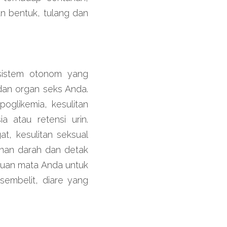
n bentuk, tulang dan 
sistem otonom yang 
an organ seks Anda. 
glikemia, kesulitan 
a atau retensi urin. 
, kesulitan seksual 
nan darah dan detak 
uan mata Anda untuk 
embelit, diare yang 