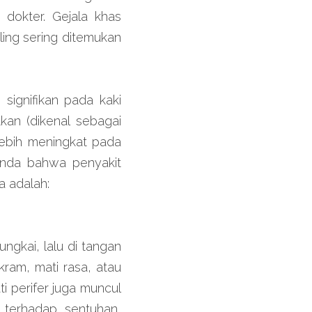
dokter. Gejala khas 
ing sering ditemukan 
signifikan pada kaki 
n (dikenal sebagai 
lebih meningkat pada 
nda bahwa penyakit 
a adalah:
ungkai, lalu di tangan 
ram, mati rasa, atau 
 perifer juga muncul 
terhadap sentuhan, 