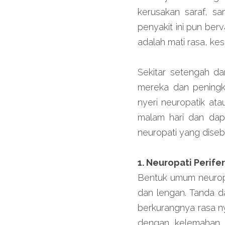
kerusakan saraf, sa
penyakit ini pun ber
adalah mati rasa, ke
Sekitar setengah dar
mereka dan peningk
nyeri neuropatik ata
malam hari dan dap
neuropati yang dise
1. Neuropati Perifer
Bentuk umum neuropati 
dan lengan. Tanda da
berkurangnya rasa ny
dengan kelemahan o