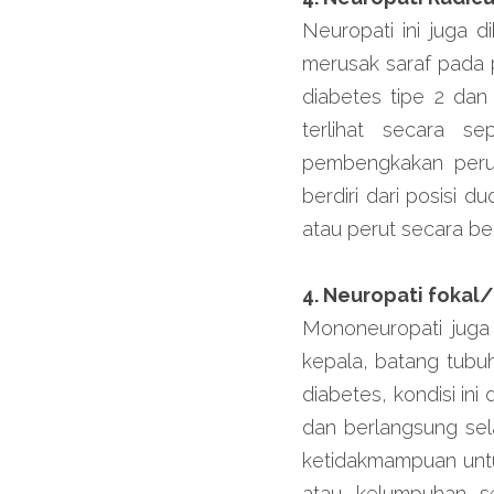
Neuropati ini juga d
merusak saraf pada p
diabetes tipe 2 dan
terlihat secara se
pembengkakan perut,
berdiri dari posisi 
atau perut secara ber
4. Neuropati foka
Mononeuropati juga 
kepala, batang tubuh
diabetes, kondisi in
dan berlangsung sel
ketidakmampuan untu
atau kelumpuhan s