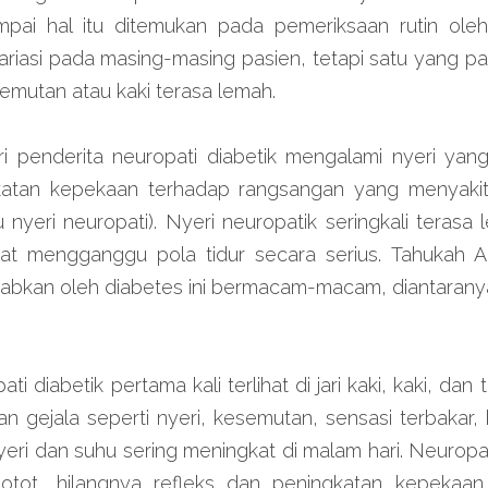
mpai hal itu ditemukan pada pemeriksaan rutin oleh 
variasi pada masing-masing pasien, tetapi satu yang pal
semutan atau kaki terasa lemah.
i penderita neuropati diabetik mengalami nyeri yang 
atan kepekaan terhadap rangsangan yang menyakitka
u nyeri neuropati). Nyeri neuropatik seringkali terasa 
at mengganggu pola tidur secara serius. Tahukah A
babkan oleh diabetes ini bermacam-macam, diantarany
diabetik pertama kali terlihat di jari kaki, kaki, dan t
n gejala seperti nyeri, kesemutan, sensasi terbakar, k
eri dan suhu sering meningkat di malam hari. Neuropati
tot, hilangnya refleks dan peningkatan kepekaan 