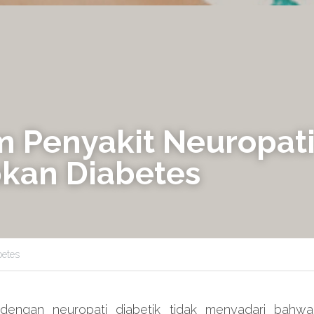
 Penyakit Neuropati
kan Diabetes
betes
dengan neuropati diabetik tidak menyadari bahwa