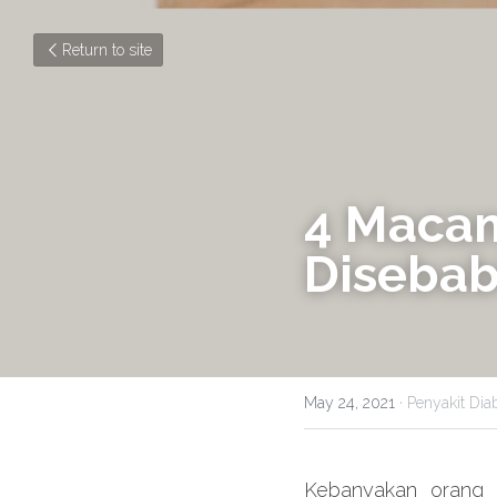
Return to site
4 Macam
Disebab
May 24, 2021
·
Penyakit Dia
Kebanyakan orang 