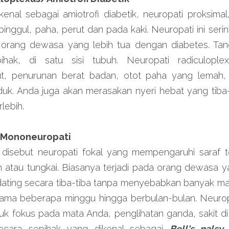
ikenal sebagai amiotrofi diabetik, neuropati proksimal
inggul, paha, perut dan pada kaki. Neuropati ini sering
 orang dewasa yang lebih tua dengan diabetes. Tand
pihak, di satu sisi tubuh. Neuropati radiculopl
 penurunan berat badan, otot paha yang lemah, at
duduk. Anda juga akan merasakan nyeri hebat yang tiba-t
lebih.
l/Mononeuropati
disebut neuropati fokal yang mempengaruhi saraf tert
 atau tungkai. Biasanya terjadi pada orang dewasa y
i dating secara tiba-tiba tanpa menyebabkan banyak ma
ama beberapa minggu hingga berbulan-bulan. Neurop
k fokus pada mata Anda, penglihatan ganda, sakit di 
ecara sepihak yang dikenal sebagai 
Bell's palsy
.