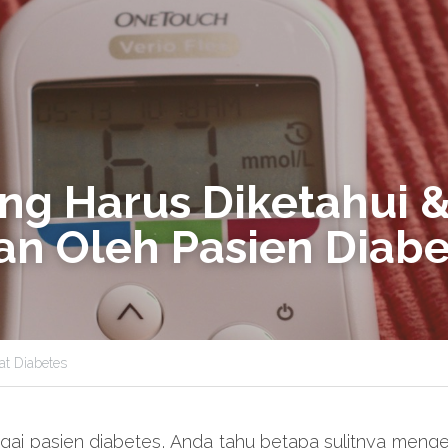
ng Harus Diketahui &
an Oleh Pasien Diabe
at Diabetes
gai pasien diabetes, Anda tahu betapa sulitnya mengel