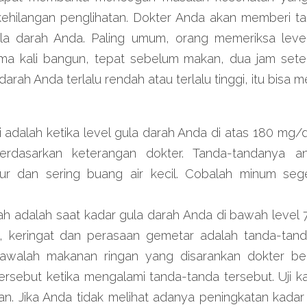
u kehilangan penglihatan. Dokter Anda akan memberi t
la darah Anda. Paling umum, orang memeriksa level
ma kali bangun, tepat sebelum makan, dua jam set
a darah Anda terlalu rendah atau terlalu tinggi, itu bisa
i adalah ketika level gula darah Anda di atas 180 mg/d
rdasarkan keterangan dokter. Tanda-tandanya anta
ur dan sering buang air kecil. Cobalah minum sege
ah adalah saat kadar gula darah Anda di bawah level 
, keringat dan perasaan gemetar adalah tanda-tan
awalah makanan ringan yang disarankan dokter be
ersebut ketika mengalami tanda-tanda tersebut. Uji k
n. Jika Anda tidak melihat adanya peningkatan kadar 