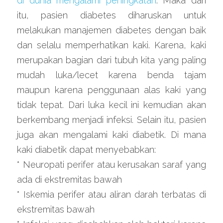
di dunia mengalami peningkatan
. Maka dari 
itu, pasien diabetes diharuskan untuk 
melakukan manajemen diabetes dengan baik 
dan selalu memperhatikan kaki. Karena, kaki 
merupakan bagian dari tubuh kita yang paling 
mudah luka/lecet karena benda tajam 
maupun karena penggunaan alas kaki yang 
tidak tepat. Dari luka kecil ini kemudian akan 
berkembang menjadi infeksi. Selain itu, pasien 
juga akan mengalami kaki diabetik. Di mana 
kaki diabetik dapat menyebabkan:
* Neuropati perifer atau kerusakan saraf yang 
ada di ekstremitas bawah
* Iskemia perifer atau aliran darah terbatas di 
ekstremitas bawah