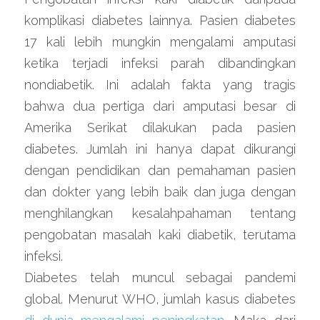
komplikasi diabetes lainnya. Pasien diabetes 
17 kali lebih mungkin mengalami amputasi 
ketika terjadi infeksi parah dibandingkan 
nondiabetik. Ini adalah fakta yang tragis 
bahwa dua pertiga dari amputasi besar di 
Amerika Serikat dilakukan pada pasien 
diabetes. Jumlah ini hanya dapat dikurangi 
dengan pendidikan dan pemahaman pasien 
dan dokter yang lebih baik dan juga dengan 
menghilangkan kesalahpahaman tentang 
pengobatan masalah kaki diabetik, terutama 
infeksi.
Diabetes telah muncul sebagai pandemi 
global. Menurut WHO, jumlah kasus diabetes 