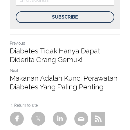
SUBSCRIBE
Previous
Diabetes Tidak Hanya Dapat
Diderita Orang Gemuk!
Next
Makanan Adalah Kunci Perawatan
Diabetes Yang Paling Penting
Return to site