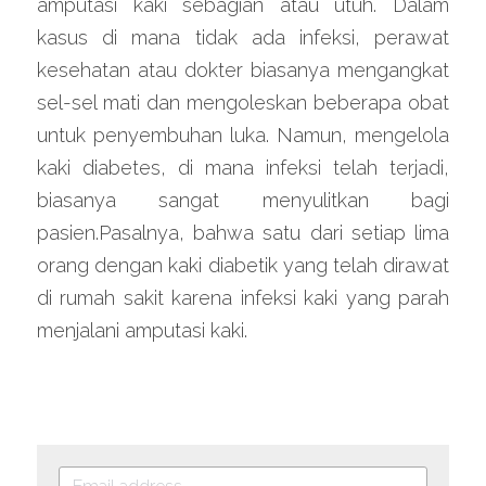
amputasi kaki sebagian atau utuh. Dalam 
kasus di mana tidak ada infeksi, perawat 
kesehatan atau dokter biasanya mengangkat 
sel-sel mati dan mengoleskan beberapa obat 
untuk penyembuhan luka. Namun, mengelola 
kaki diabetes, di mana infeksi telah terjadi, 
biasanya sangat menyulitkan bagi 
pasien.Pasalnya, bahwa satu dari setiap lima 
orang dengan kaki diabetik yang telah dirawat 
di rumah sakit karena infeksi kaki yang parah 
menjalani amputasi kaki.