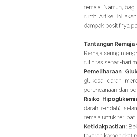
remaja. Namun, bagi 
rumit. Artikel ini a
dampak positifnya pa
Tantangan Remaja 
Remaja sering mengh
rutinitas sehari-hari
Pemeliharaan Glu
glukosa darah merek
perencanaan dan pem
Risiko Hipoglikemi
darah rendah) selam
remaja untuk terlibat d
Ketidakpastian: 
Beb
takaran karbohidrat 