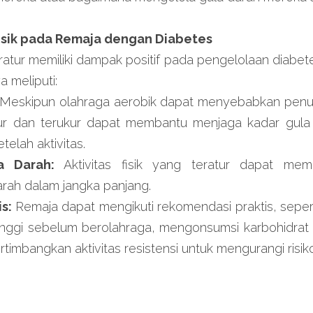
Fisik pada Remaja dengan Diabetes
teratur memiliki dampak positif pada pengelolaan diabete
 meliputi:
Meskipun olahraga aerobik dapat menyebabkan penur
ur dan terukur dapat membantu menjaga kadar gula 
telah aktivitas.
a Darah: 
Aktivitas fisik yang teratur dapat mem
rah dalam jangka panjang.
s: 
Remaja dapat mengikuti rekomendasi praktis, seper
tinggi sebelum berolahraga, mengonsumsi karbohidrat
timbangkan aktivitas resistensi untuk mengurangi risiko