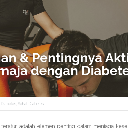
an & Pentingnya Aktiv
emaja dengan Diabet
Diabetes,
Sehat Diabetes
ra teratur adalah elemen penting dalam menjaga kese