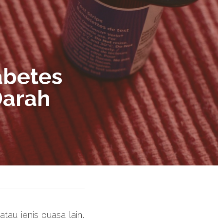
betes 
arah 
au jenis puasa lain, 