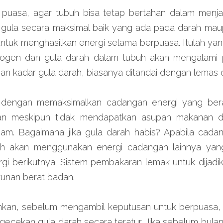
uasa, agar tubuh bisa tetap bertahan dalam menjalan
ula secara maksimal baik yang ada pada darah maup
untuk menghasilkan energi selama berpuasa. Itulah y
kogen dan gula darah dalam tubuh akan mengalami 
an kadar gula darah, biasanya ditandai dengan lemas
 dengan memaksimalkan cadangan energi yang berasa
han meskipun tidak mendapatkan asupan makanan d
jam. Bagaimana jika gula darah habis? Apabila cadan
uh akan menggunakan energi cadangan lainnya yang
i berikutnya. Sistem pembakaran lemak untuk dijadika
unan berat badan.
ankan, sebelum mengambil keputusan untuk berpuasa, 
ecekan gula darah secara teratur. Jika sebelum bula