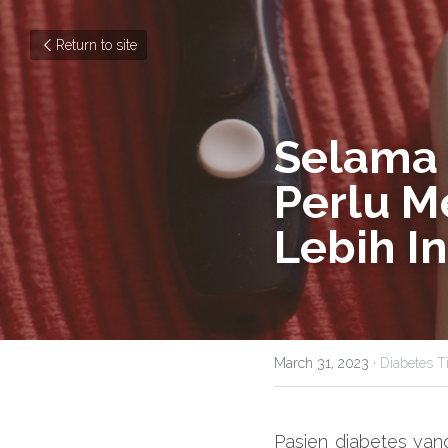
Return to site
Selama 
Perlu M
Lebih In
March 31, 2023
·
Diabetes Ti
Pasien diabetes yang