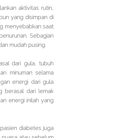
kan aktivitas rutin, 
un yang disimpan di 
ang menyebabkan saat 
penurunan. Sebagian 
 dan mudah pusing.
l dari gula, tubuh 
an minuman selama 
gan energi dari gula 
 berasal dari lemak 
n energi inilah yang 
pasien diabetes juga 
n puasa atau sebelum 