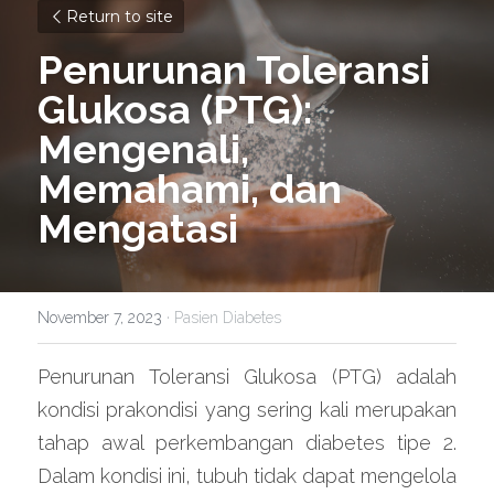
Return to site
Penurunan Toleransi 
Glukosa (PTG): 
Mengenali, 
Memahami, dan 
Mengatasi
November 7, 2023
·
Pasien Diabetes
Penurunan Toleransi Glukosa (PTG) adalah 
kondisi prakondisi yang sering kali merupakan 
tahap awal perkembangan diabetes tipe 2. 
Dalam kondisi ini, tubuh tidak dapat mengelola 